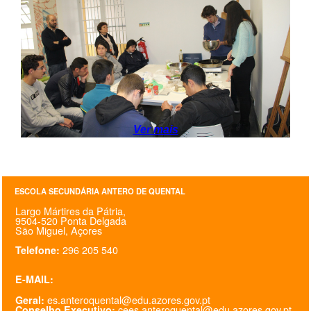
SASE
Clubes Escolares
Matrículas
FOR
ma
ESAQ
Ver mais
@parlamentodosjovens_esaq
@esaq.erasmus
ESCOLA SECUNDÁRIA ANTERO DE QUENTAL
@oficina.do.largo
Largo Mártires da Pátria,
9504-520 Ponta Delgada
São Miguel, Açores
@clube_robotica.esaq
296 205 540
Telefone:
ESCOLA
E-MAIL:
ALUNOS
es.anteroquental@edu.azores.gov.pt
Geral:
cees.anteroquental@edu.azores.gov.pt
Conselho Executivo: