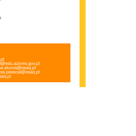
A
.pt
l@edu.azores.gov.pt
a.alunos@esaq.pt
sa.pessoal@esaq.pt
aq.pt