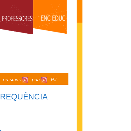
erasmus
pna
PJ
FREQUÊNCIA
A