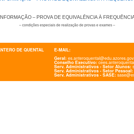
INFORMAÇÃO – PROVA DE EQUIVALÊNCIA À FREQUÊNCI
– condições especiais de realização de provas e exames –
ANTERO DE QUENTAL
E-MAIL:
es.anteroquental@edu.azores.gov
Geral:
cees.anteroquenta
Conselho Executivo:
s
Serv. Administrativos - Setor Alunos:
Serv. Administrativos - Setor Pessoal:
sase@es
Serv. Administrativos - SASE: