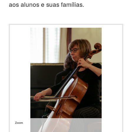
aos alunos e suas famílias.
PROFESSORES
ENC. DE EDUCAÇÃO
Zoom