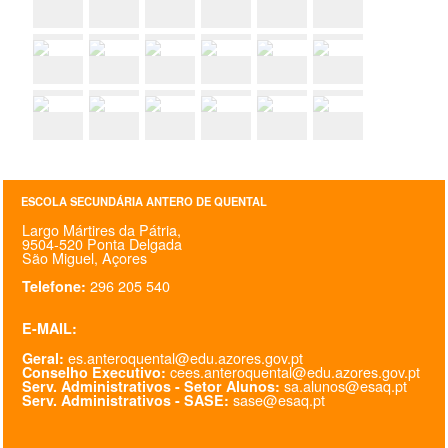
ESCOLA SECUNDÁRIA ANTERO DE QUENTAL
Largo Mártires da Pátria,
9504-520 Ponta Delgada
São Miguel, Açores
296 205 540
Telefone:
E-MAIL:
es.anteroquental@edu.azores.gov.pt
Geral:
cees.anteroquental@edu.azores.gov.pt
Conselho Executivo:
sa.alunos@esaq.pt
Serv. Administrativos - Setor Alunos:
sase@esaq.pt
Serv. Administrativos - SASE: