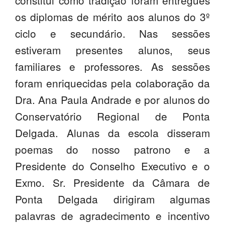
constitui como tradição foram entregues
SASE
os diplomas de mérito aos alunos do 3º
ciclo e secundário. Nas sessões
Clubes Escolares
estiveram presentes alunos, seus
Matrículas
familiares e professores. As sessões
FOR
ma
ESAQ
foram enriquecidas pela colaboração da
Dra. Ana Paula Andrade e por alunos do
@parlamentodosjovens_esaq
Conservatório Regional de Ponta
@esaq.erasmus
Delgada. Alunas da escola disseram
poemas do nosso patrono e a
@oficina.do.largo
Presidente do Conselho Executivo e o
@clube_robotica.esaq
Exmo. Sr. Presidente da Câmara de
ESCOLA
Ponta Delgada dirigiram algumas
palavras de agradecimento e incentivo
ALUNOS