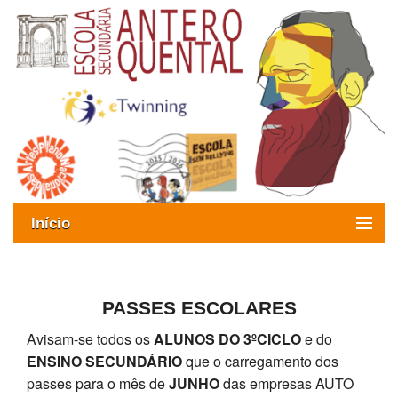
Início
Exames
Oferta formativa
PASSES ESCOLARES
Avisam-se todos os
ALUNOS DO 3ºCICLO
e do
SIGE
ENSINO SECUNDÁRIO
que o carregamento dos
ESAQ sem Bullying
passes para o mês de
JUNHO
das empresas AUTO