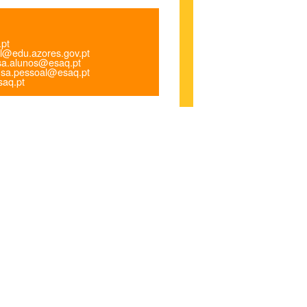
.pt
l@edu.azores.gov.pt
a.alunos@esaq.pt
sa.pessoal@esaq.pt
aq.pt