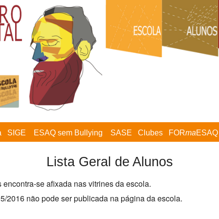
a
SIGE
ESAQ sem Bullying
SASE
Clubes
FOR
ma
ESAQ
Lista Geral de Alunos
 encontra-se afixada nas vitrines da escola.
5/2016 não pode ser publicada na página da escola.