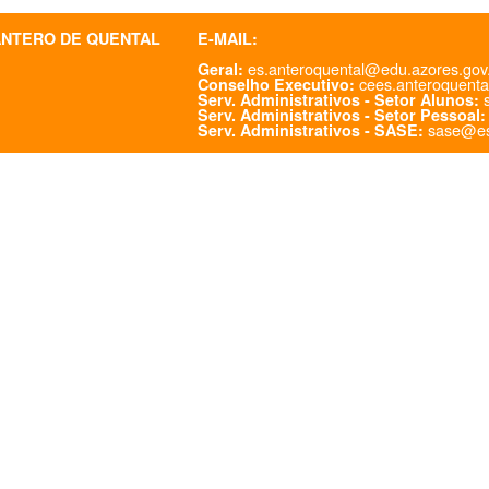
ANTERO DE QUENTAL
E-MAIL:
es.anteroquental@edu.azores.gov
Geral:
cees.anteroquenta
Conselho Executivo:
s
Serv. Administrativos - Setor Alunos:
Serv. Administrativos - Setor Pessoal:
sase@es
Serv. Administrativos - SASE: