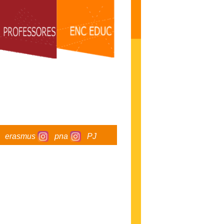
erasmus
pna
PJ