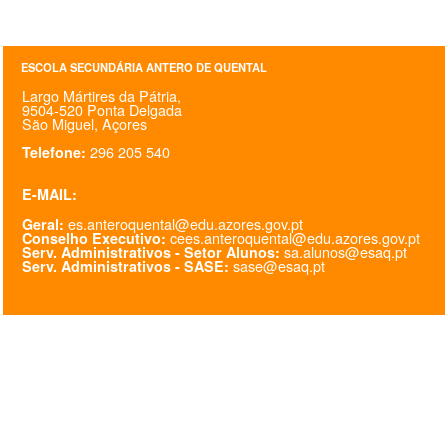
SASE
ESCOLA SECUNDÁRIA ANTERO DE QUENTAL
Clubes Escolares
Largo Mártires da Pátria,
9504-520 Ponta Delgada
Matrículas
São Miguel, Açores
296 205 540
Telefone:
FOR
ma
ESAQ
E-MAIL:
@parlamentodosjovens_esaq
es.anteroquental@edu.azores.gov.pt
Geral:
cees.anteroquental@edu.azores.gov.pt
Conselho Executivo:
@esaq.erasmus
sa.alunos@esaq.pt
Serv. Administrativos - Setor Alunos:
sase@esaq.pt
Serv. Administrativos - SASE:
@oficina.do.largo
@clube_robotica.esaq
ESCOLA
ALUNOS