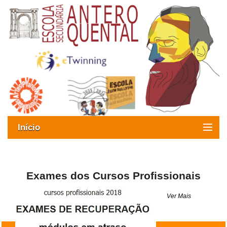
Início
Exames
Oferta formativa
Exames dos Cursos Profissionais
SIGE
Ver Mais
ESAQ sem Bullying