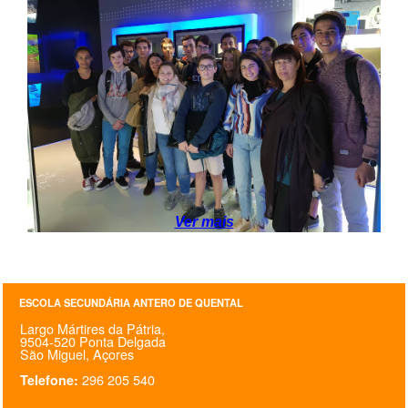
SASE
Clubes Escolares
Matrículas
FOR
ma
ESAQ
@parlamentodosjovens_esaq
Ver mais
@esaq.erasmus
@oficina.do.largo
ESCOLA SECUNDÁRIA ANTERO DE QUENTAL
@clube_robotica.esaq
Largo Mártires da Pátria,
9504-520 Ponta Delgada
ESCOLA
São Miguel, Açores
296 205 540
Telefone:
ALUNOS