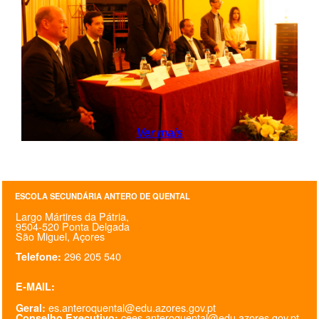
SASE
Clubes Escolares
Matrículas
FOR
ma
ESAQ
Ver mais
@parlamentodosjovens_esaq
@esaq.erasmus
ESCOLA SECUNDÁRIA ANTERO DE QUENTAL
@oficina.do.largo
Largo Mártires da Pátria,
9504-520 Ponta Delgada
São Miguel, Açores
@clube_robotica.esaq
296 205 540
Telefone:
ESCOLA
E-MAIL:
ALUNOS
es.anteroquental@edu.azores.gov.pt
Geral:
cees.anteroquental@edu.azores.gov.pt
Conselho Executivo: