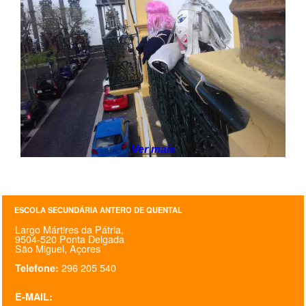
SASE
Clubes Escolares
Matrículas
FOR
ma
ESAQ
@parlamentodosjovens_esaq
Ver mais
@esaq.erasmus
@oficina.do.largo
ESCOLA SECUNDÁRIA ANTERO DE QUENTAL
Largo Mártires da Pátria,
@clube_robotica.esaq
9504-520 Ponta Delgada
São Miguel, Açores
ESCOLA
296 205 540
Telefone:
ALUNOS
E-MAIL: