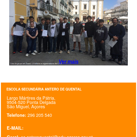
SASE
Clubes Escolares
Matrículas
FOR
ma
ESAQ
@parlamentodosjovens_esaq
Ver mais
@esaq.erasmus
ESCOLA SECUNDÁRIA ANTERO DE QUENTAL
@oficina.do.largo
Largo Mártires da Pátria,
9504-520 Ponta Delgada
@clube_robotica.esaq
São Miguel, Açores
296 205 540
Telefone:
ESCOLA
E-MAIL:
ALUNOS
es.anteroquental@edu.azores.gov.pt
Geral: