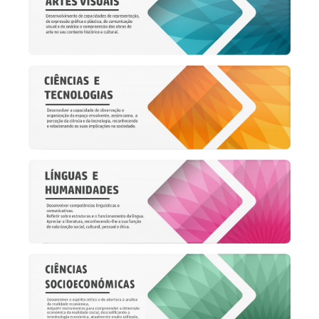
SASE
Clubes Escolares
Matrículas
FOR
ma
ESAQ
@parlamentodosjovens_esaq
@esaq.erasmus
@oficina.do.largo
@clube_robotica.esaq
ESCOLA
ALUNOS