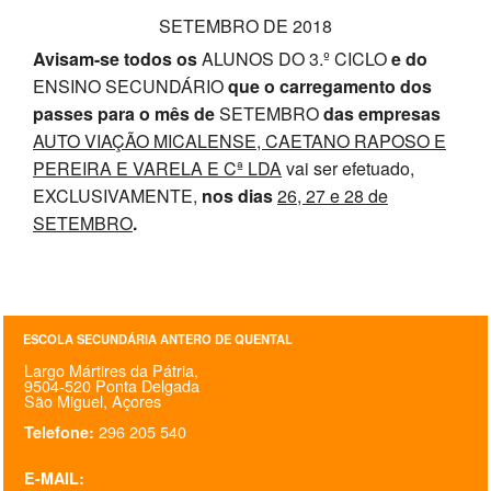
SETEMBRO DE 2018
SASE
Avisam-se todos os
ALUNOS DO 3.º CICLO
e
do
Clubes Escolares
ENSINO SECUNDÁRIO
que o carregamento dos
passes para o mês de
SETEMBRO
das empresas
Matrículas
AUTO VIAÇÃO MICALENSE, CAETANO RAPOSO E
PEREIRA E VARELA E Cª LDA
vai ser efetuado,
FOR
ma
ESAQ
EXCLUSIVAMENTE,
nos dias
26, 27 e 28 de
@parlamentodosjovens_esaq
SETEMBRO
.
@esaq.erasmus
@oficina.do.largo
ESCOLA SECUNDÁRIA ANTERO DE QUENTAL
Largo Mártires da Pátria,
@clube_robotica.esaq
9504-520 Ponta Delgada
São Miguel, Açores
ESCOLA
296 205 540
Telefone:
ALUNOS
E-MAIL: