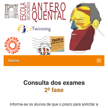
Início
Exames
Consulta dos exames
Oferta formativa
2ª fase
SIGE
ESAQ sem Bullying
Informa-se os alunos de que o prazo para solicitar a