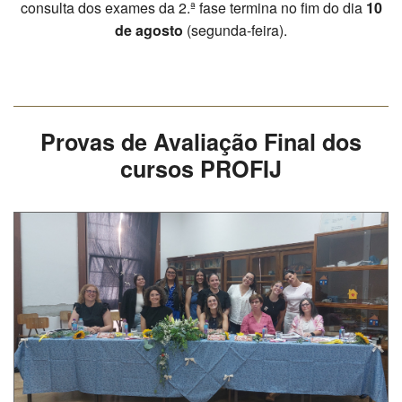
consulta dos exames da 2.ª fase termina no fim do dia
10
SASE
de agosto
(segunda-feira).
Clubes Escolares
Matrículas
Provas de Avaliação Final dos
FOR
ma
ESAQ
cursos PROFIJ
@parlamentodosjovens_esaq
@esaq.erasmus
@oficina.do.largo
@clube_robotica.esaq
ESCOLA
ALUNOS