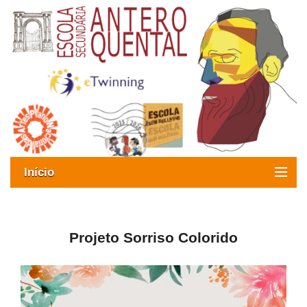
Início
Exames
Oferta formativa
Projeto Sorriso Colorido
SIGE
ESAQ sem Bullying