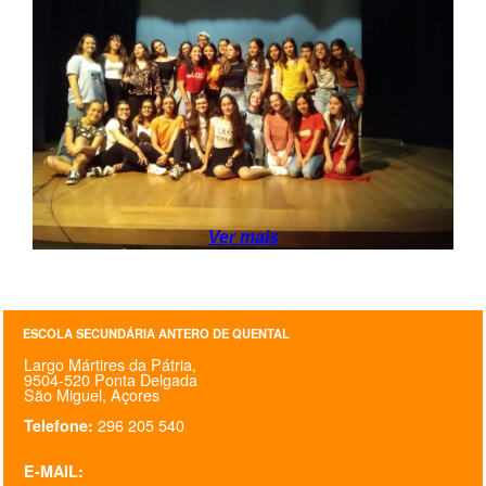
SASE
Clubes Escolares
Matrículas
FOR
ma
ESAQ
@parlamentodosjovens_esaq
Ver mais
@esaq.erasmus
@oficina.do.largo
ESCOLA SECUNDÁRIA ANTERO DE QUENTAL
Largo Mártires da Pátria,
@clube_robotica.esaq
9504-520 Ponta Delgada
São Miguel, Açores
ESCOLA
296 205 540
Telefone:
ALUNOS
E-MAIL: