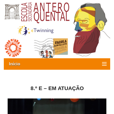
Início
Exames
Oferta formativa
8.º E – EM ATUAÇÃO
SIGE
ESAQ sem Bullying