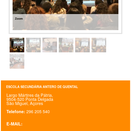
Zoom
ESCOLA SECUNDÁRIA ANTERO DE QUENTAL
Largo Mártires da Pátria,
9504-520 Ponta Delgada
São Miguel, Açores
296 205 540
Telefone:
E-MAIL: