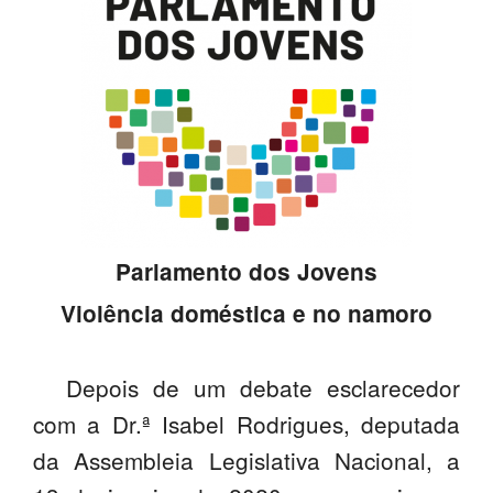
SASE
Clubes Escolares
Matrículas
FOR
ma
ESAQ
@parlamentodosjovens_esaq
Parlamento dos Jovens
@esaq.erasmus
Violência doméstica e no namoro
@oficina.do.largo
@clube_robotica.esaq
Depois de um debate esclarecedor
com a Dr.ª Isabel Rodrigues, deputada
ESCOLA
da Assembleia Legislativa Nacional, a
ALUNOS