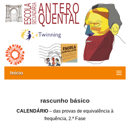
Início
Exames
Oferta formativa
rascunho básico
CALENDÁRIO
– das provas de equivalência à
SIGE
frequência, 2.ª Fase
ESAQ sem Bullying