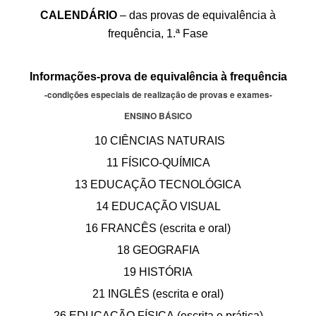
CALENDÁRIO
– das provas de equivalência à
SASE
frequência, 1.ª Fase
Clubes Escolares
Informações-prova de equivalência à frequência
Matrículas
-condições especiais de realização de provas e exames-
FOR
ma
ESAQ
ENSINO BÁSICO
10 CIÊNCIAS NATURAIS
@parlamentodosjovens_esaq
11 FÍSICO-QUÍMICA
@esaq.erasmus
13 EDUCAÇÃO TECNOLÓGICA
@oficina.do.largo
14 EDUCAÇÃO VISUAL
16 FRANCÊS (escrita e oral)
@clube_robotica.esaq
18 GEOGRAFIA
ESCOLA
19 HISTÓRIA
21 INGLÊS (escrita e oral)
ALUNOS
26 EDUCAÇÃO FÍSICA (escrita e prática)