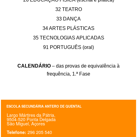
PROFESSORES
32 TEATRO
33 DANÇA
ENC. DE EDUCAÇÃO
34 ARTES PLÁSTICAS
35 TECNOLOGIAS APLICADAS
91 PORTUGUÊS (oral)
CALENDÁRIO
– das provas de equivalência à
frequência, 1.ª Fase
ESCOLA SECUNDÁRIA ANTERO DE QUENTAL
Largo Mártires da Pátria,
9504-520 Ponta Delgada
São Miguel, Açores
296 205 540
Telefone: