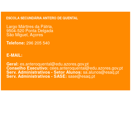
SASE
ESCOLA SECUNDÁRIA ANTERO DE QUENTAL
Clubes Escolares
Largo Mártires da Pátria,
9504-520 Ponta Delgada
Matrículas
São Miguel, Açores
296 205 540
Telefone:
FOR
ma
ESAQ
E-MAIL:
@parlamentodosjovens_esaq
es.anteroquental@edu.azores.gov.pt
Geral:
cees.anteroquental@edu.azores.gov.pt
Conselho Executivo:
sa.alunos@esaq.pt
Serv. Administrativos - Setor Alunos:
@esaq.erasmus
sase@esaq.pt
Serv. Administrativos - SASE:
@oficina.do.largo
@clube_robotica.esaq
ESCOLA
ALUNOS