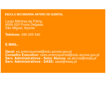
SASE
ESCOLA SECUNDÁRIA ANTERO DE QUENTAL
Clubes Escolares
Largo Mártires da Pátria,
9504-520 Ponta Delgada
Matrículas
São Miguel, Açores
296 205 540
Telefone:
FOR
ma
ESAQ
E-MAIL:
@parlamentodosjovens_esaq
es.anteroquental@edu.azores.gov.pt
Geral:
cees.anteroquental@edu.azores.gov.pt
Conselho Executivo:
sa.alunos@esaq.pt
Serv. Administrativos - Setor Alunos:
@esaq.erasmus
sase@esaq.pt
Serv. Administrativos - SASE:
@oficina.do.largo
@clube_robotica.esaq
ESCOLA
ALUNOS