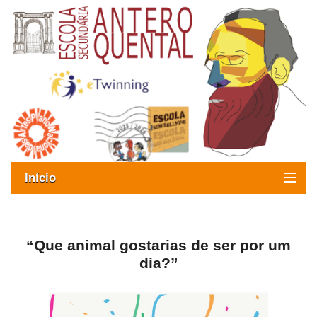
Início
Exames
Oferta formativa
“Que animal gostarias de ser por um
dia?”
SIGE
ESAQ sem Bullying