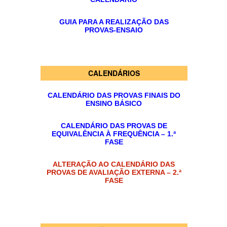
SASE
GUIA PARA A REALIZAÇÃO DAS
PROVAS-ENSAIO
Clubes Escolares
Matrículas
CALENDÁRIOS
FOR
ma
ESAQ
CALENDÁRIO DAS PROVAS FINAIS DO
@parlamentodosjovens_esaq
ENSINO BÁSICO
@esaq.erasmus
CALENDÁRIO DAS PROVAS DE
EQUIVALÊNCIA À FREQUÊNCIA – 1.ª
FASE
@oficina.do.largo
ALTERAÇÃO AO CALENDÁRIO DAS
@clube_robotica.esaq
PROVAS DE AVALIAÇÃO EXTERNA – 2.ª
FASE
ESCOLA
ALUNOS