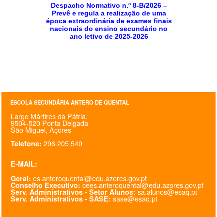
Despacho Normativo n.º 8-B/2026 –
Prevê e regula a realização de uma
época extraordinária de exames finais
nacionais do ensino secundário no
ano letivo de 2025-2026
ESCOLA SECUNDÁRIA ANTERO DE QUENTAL
Largo Mártires da Pátria,
9504-520 Ponta Delgada
São Miguel, Açores
296 205 540
Telefone:
E-MAIL:
es.anteroquental@edu.azores.gov.pt
Geral:
cees.anteroquental@edu.azores.gov.pt
Conselho Executivo:
sa.alunos@esaq.pt
Serv. Administrativos - Setor Alunos:
sase@esaq.pt
Serv. Administrativos - SASE: