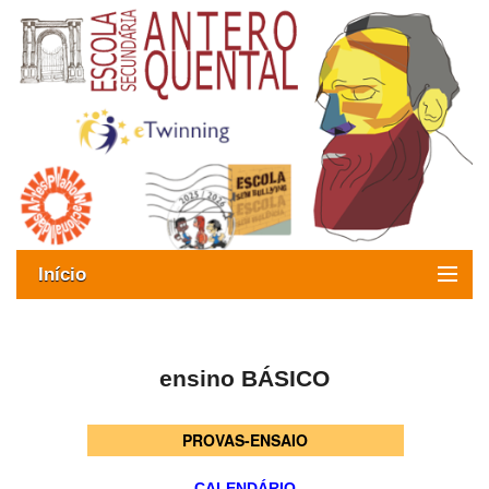
Início
Exames
Oferta formativa
ensino BÁSICO
SIGE
PROVAS-ENSAIO
ESAQ sem Bullying
CALENDÁRIO