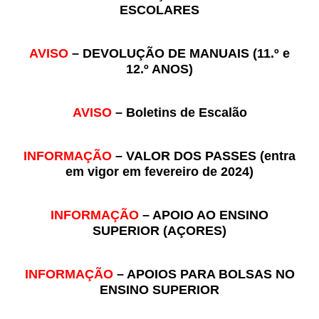
ESCOLARES
SASE
Clubes Escolares
AVISO
– DEVOLUÇÃO DE MANUAIS (11.º e
12.º ANOS)
Matrículas
FOR
ma
ESAQ
AVISO
– Boletins de Escalão
@parlamentodosjovens_esaq
INFORMAÇÃO
– VALOR DOS PASSES (entra
em vigor em fevereiro de 2024)
@esaq.erasmus
@oficina.do.largo
INFORMAÇÃO
– APOIO AO ENSINO
SUPERIOR (AÇORES)
@clube_robotica.esaq
INFORMAÇÃO
– APOIOS PARA BOLSAS NO
ESCOLA
ENSINO SUPERIOR
ALUNOS