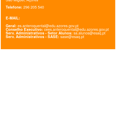
296 205 540
Telefone:
@esaq.erasmus
E-MAIL:
@oficina.do.largo
es.anteroquental@edu.azores.gov.pt
Geral:
cees.anteroquental@edu.azores.gov.pt
Conselho Executivo:
@clube_robotica.esaq
sa.alunos@esaq.pt
Serv. Administrativos - Setor Alunos:
sase@esaq.pt
Serv. Administrativos - SASE:
ESCOLA
ALUNOS
PROFESSORES
ENC. DE EDUCAÇÃO