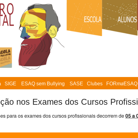
a
SIGE
ESAQ sem Bullying
SASE
Clubes
FOR
ma
ESAQ
ição nos Exames dos Cursos Profiss
ões para os exames dos cursos profissionais decorrem de
05 a 