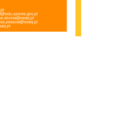
.pt
l@edu.azores.gov.pt
a.alunos@esaq.pt
sa.pessoal@esaq.pt
aq.pt