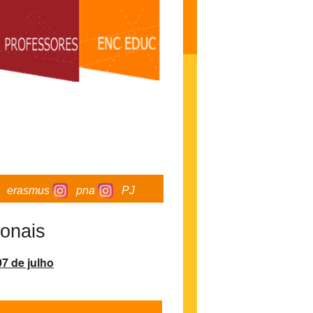
erasmus
pna
PJ
ionais
07 de julho