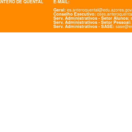
ANTERO DE QUENTAL
E-MAIL:
es.anteroquental@edu.azores.gov
Geral:
cees.anteroquenta
Conselho Executivo:
s
Serv. Administrativos - Setor Alunos:
Serv. Administrativos - Setor Pessoal:
sase@es
Serv. Administrativos - SASE: