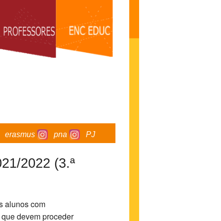
erasmus
pna
PJ
1/2022 (3.ª
os alunos com
a que devem proceder