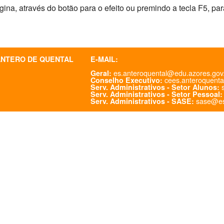
na, através do botão para o efeito ou premindo a tecla F5, para
ANTERO DE QUENTAL
E-MAIL:
es.anteroquental@edu.azores.gov
Geral:
cees.anteroquenta
Conselho Executivo:
s
Serv. Administrativos - Setor Alunos:
Serv. Administrativos - Setor Pessoal:
sase@es
Serv. Administrativos - SASE: