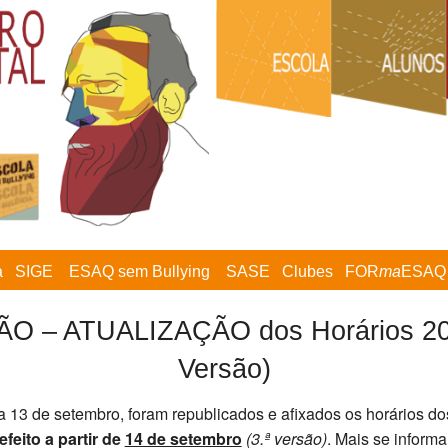
a
SIGE
ESAQ sem Bullying
SASE
Clubes
FOR
ma
ESAQ
 – ATUALIZAÇÃO dos Horários 202
Versão)
ia 13 de setembro, foram republicados e afixados os horários d
efeito a partir de
14 de setembro
(3.ª versão)
. Mais se inform