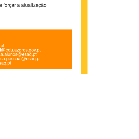
 forçar a atualização
.pt
l@edu.azores.gov.pt
a.alunos@esaq.pt
sa.pessoal@esaq.pt
aq.pt