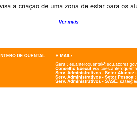
 visa a criação de uma zona de estar para os a
Ver mais
ANTERO DE QUENTAL
E-MAIL:
es.anteroquental@edu.azores.gov
Geral:
cees.anteroquenta
Conselho Executivo:
s
Serv. Administrativos - Setor Alunos:
Serv. Administrativos - Setor Pessoal:
sase@es
Serv. Administrativos - SASE: