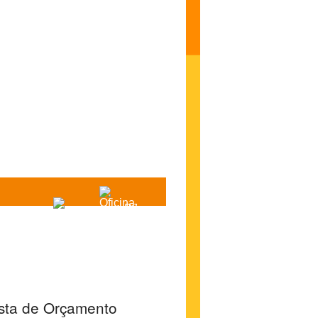
erasmus
pna
PJ
osta de Orçamento