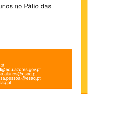
lunos no Pátio das
.pt
l@edu.azores.gov.pt
a.alunos@esaq.pt
sa.pessoal@esaq.pt
aq.pt