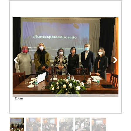
SASE
Clubes Escolares
Matrículas
FOR
ma
ESAQ
@parlamentodosjovens_esaq
@esaq.erasmus
@oficina.do.largo
@clube_robotica.esaq
Zoom
ESCOLA
ALUNOS