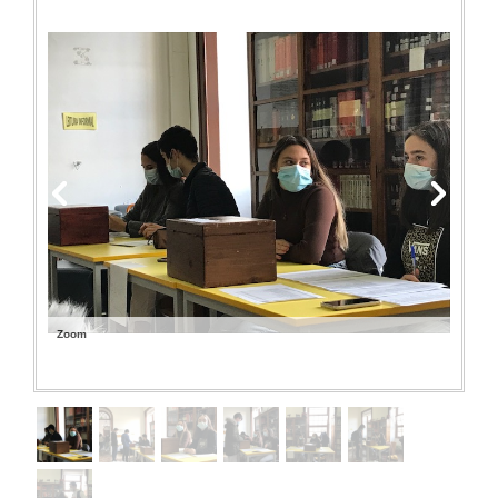
SASE
Clubes Escolares
Matrículas
FOR
ma
ESAQ
@parlamentodosjovens_esaq
@esaq.erasmus
@oficina.do.largo
Zoom
@clube_robotica.esaq
ESCOLA
ALUNOS