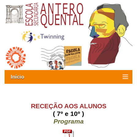
Início
Exames
Oferta formativa
RECEÇÃO AOS ALUNOS
( 7º e 10º )
SIGE
Programa
ESAQ sem Bullying