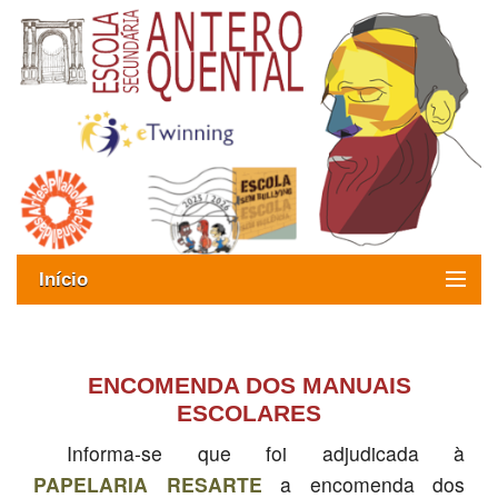
Início
Exames
Oferta formativa
ENCOMENDA DOS MANUAIS
ESCOLARES
SIGE
Informa-se que foi adjudicada à
ESAQ sem Bullying
PAPELARIA RESARTE
a encomenda dos