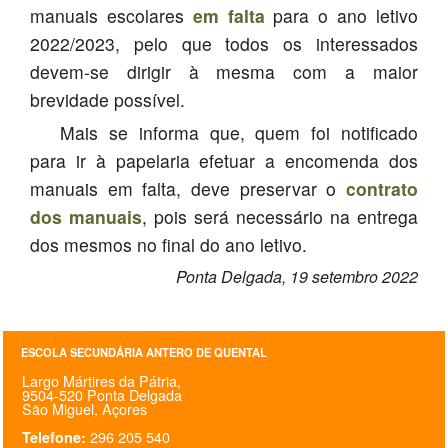
manuais escolares
em falta
para o ano letivo
SASE
2022/2023, pelo que todos os interessados
devem-se dirigir à mesma com a maior
Clubes Escolares
brevidade possível.
Matrículas
Mais se informa que, quem foi notificado
FOR
ma
ESAQ
para ir à papelaria efetuar a encomenda dos
manuais em falta, deve preservar o
contrato
@parlamentodosjovens_esaq
dos manuais
, pois será necessário na entrega
dos mesmos no final do ano letivo.
@esaq.erasmus
Ponta Delgada, 19 setembro 2022
@oficina.do.largo
@clube_robotica.esaq
ESCOLA SECUNDÁRIA ANTERO DE QUENTAL
Largo Mártires da Pátria,
ESCOLA
9504-520 Ponta Delgada
São Miguel, Açores
ALUNOS
296 205 540
Telefone: