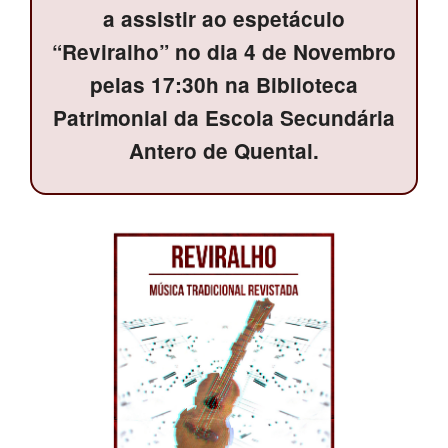
a assistir ao espetáculo
SASE
“Reviralho” no dia 4 de Novembro
Clubes Escolares
pelas 17:30h na Biblioteca
Patrimonial da Escola Secundária
Matrículas
Antero de Quental.
FOR
ma
ESAQ
@parlamentodosjovens_esaq
@esaq.erasmus
@oficina.do.largo
@clube_robotica.esaq
ESCOLA
ALUNOS