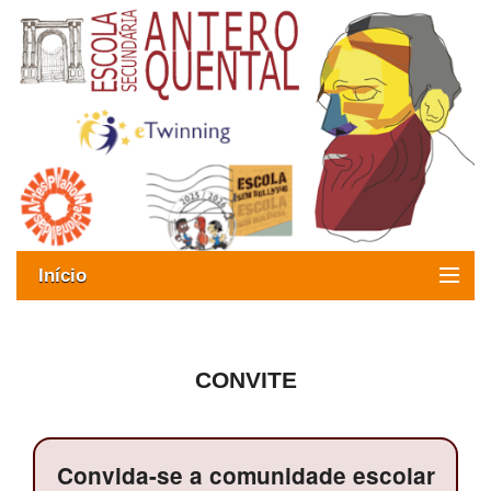
Início
Exames
Oferta formativa
CONVITE
SIGE
Convida-se a comunidade escolar
ESAQ sem Bullying