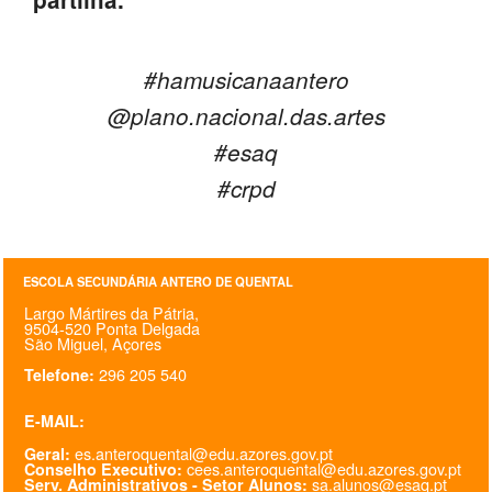
#hamusicanaantero
@plano.nacional.das.artes
#esaq
#crpd
ESCOLA SECUNDÁRIA ANTERO DE QUENTAL
Largo Mártires da Pátria,
9504-520 Ponta Delgada
São Miguel, Açores
296 205 540
Telefone:
E-MAIL:
es.anteroquental@edu.azores.gov.pt
Geral:
cees.anteroquental@edu.azores.gov.pt
Conselho Executivo:
sa.alunos@esaq.pt
Serv. Administrativos - Setor Alunos: