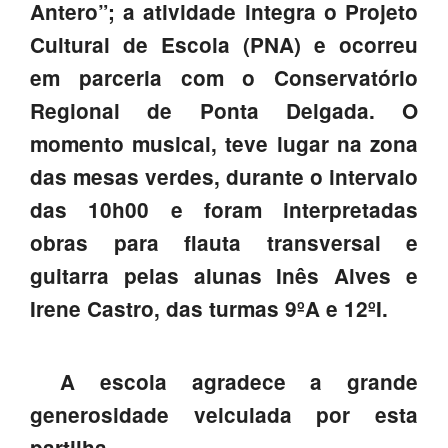
Antero”; a atividade integra o Projeto
PROFESSORES
Cultural de Escola (PNA) e ocorreu
ENC. DE EDUCAÇÃO
em parceria com o Conservatório
Regional de Ponta Delgada. O
momento musical, teve lugar na zona
das mesas verdes, durante o intervalo
das 10h00 e foram interpretadas
obras para flauta transversal e
guitarra pelas alunas Inês Alves e
Irene Castro, das turmas 9ºA e 12ºI.
A escola agradece a grande
generosidade veiculada por esta
partilha.