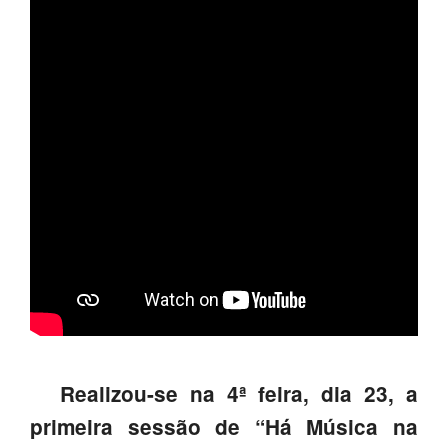
SASE
Clubes Escolares
Matrículas
FOR
ma
ESAQ
@parlamentodosjovens_esaq
@esaq.erasmus
@oficina.do.largo
@clube_robotica.esaq
ESCOLA
Realizou-se na 4ª feira, dia 23, a
primeira sessão de “Há Música na
ALUNOS