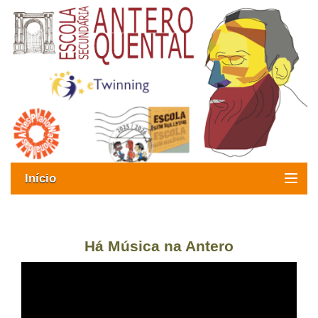
Início
Exames
Oferta formativa
Há Música na Antero
SIGE
ESAQ sem Bullying