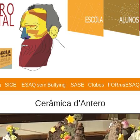
a
SIGE
ESAQ sem Bullying
SASE
Clubes
FOR
ma
ESAQ
Cerâmica d’Antero