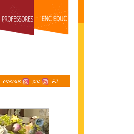
erasmus
pna
PJ