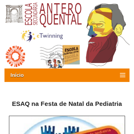
Início
Exames
Oferta formativa
ESAQ na Festa de Natal da Pediatria
SIGE
ESAQ sem Bullying