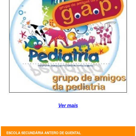
SASE
Clubes Escolares
Matrículas
FOR
ma
ESAQ
@parlamentodosjovens_esaq
@esaq.erasmus
@oficina.do.largo
@clube_robotica.esaq
Ver mais
ESCOLA
ALUNOS
ESCOLA SECUNDÁRIA ANTERO DE QUENTAL