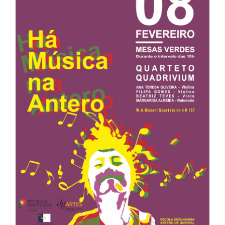
SASE
Clubes Escolares
Matrículas
FOR
ma
ESAQ
@parlamentodosjovens_esaq
@esaq.erasmus
@oficina.do.largo
@clube_robotica.esaq
ESCOLA
ALUNOS