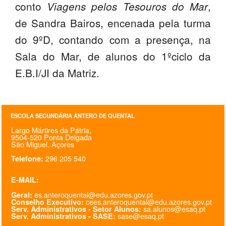
conto
,
Viagens pelos Tesouros do Mar
PROFESSORES
de Sandra Bairos, encenada pela turma
ENC. DE EDUCAÇÃO
do 9ºD, contando com a presença, na
Sala do Mar, de alunos do 1ºciclo da
E.B.I/JI da Matriz.
ESCOLA SECUNDÁRIA ANTERO DE QUENTAL
Largo Mártires da Pátria,
9504-520 Ponta Delgada
São Miguel, Açores
296 205 540
Telefone:
E-MAIL:
es.anteroquental@edu.azores.gov.pt
Geral:
cees.anteroquental@edu.azores.gov.pt
Conselho Executivo:
sa.alunos@esaq.pt
Serv. Administrativos - Setor Alunos:
sase@esaq.pt
Serv. Administrativos - SASE: