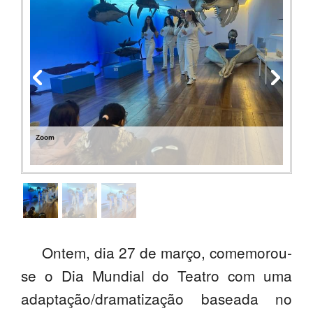
SASE
Clubes Escolares
Matrículas
FOR
ma
ESAQ
Zoom
@parlamentodosjovens_esaq
@esaq.erasmus
@oficina.do.largo
@clube_robotica.esaq
Ontem, dia 27 de março, comemorou-
ESCOLA
se o Dia Mundial do Teatro com uma
adaptação/dramatização baseada no
ALUNOS