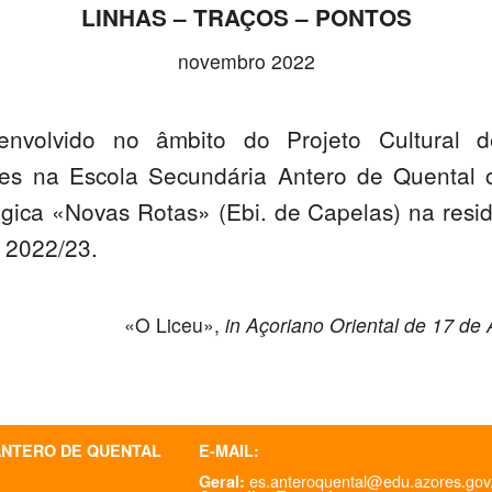
LINHAS – TRAÇOS – PONTOS
novembro 2022
envolvido no âmbito do Projeto Cultural 
tes na Escola Secundária Antero de Quental 
ica «Novas Rotas» (Ebi. de Capelas) na residê
 2022/23.
«O Liceu»,
in Açoriano Oriental de 17 de 
ANTERO DE QUENTAL
E-MAIL:
es.anteroquental@edu.azores.gov
Geral: