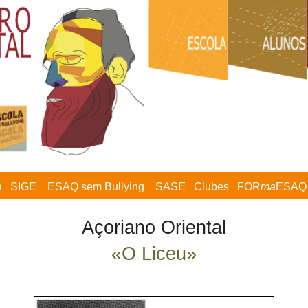
a
SIGE
ESAQ sem Bullying
SASE
Clubes
FOR
ma
ESAQ
Açoriano Oriental
«O Liceu»