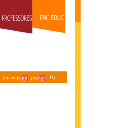
erasmus
pna
PJ