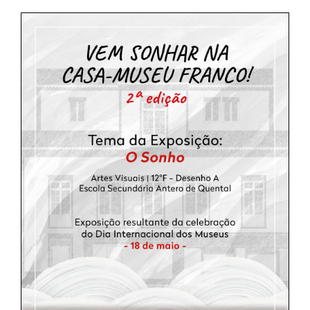
SASE
Clubes Escolares
Matrículas
FOR
ma
ESAQ
@parlamentodosjovens_esaq
@esaq.erasmus
@oficina.do.largo
@clube_robotica.esaq
ESCOLA
ALUNOS