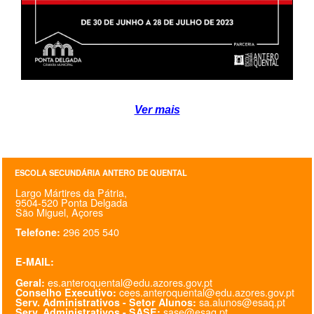
PROFESSORES
ENC. DE EDUCAÇÃO
Ver mais
ESCOLA SECUNDÁRIA ANTERO DE QUENTAL
Largo Mártires da Pátria,
9504-520 Ponta Delgada
São Miguel, Açores
296 205 540
Telefone:
E-MAIL:
es.anteroquental@edu.azores.gov.pt
Geral:
cees.anteroquental@edu.azores.gov.pt
Conselho Executivo:
sa.alunos@esaq.pt
Serv. Administrativos - Setor Alunos:
sase@esaq.pt
Serv. Administrativos - SASE: