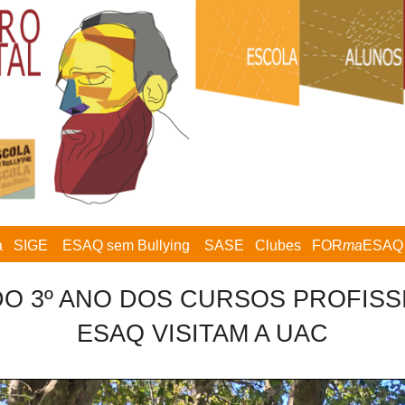
a
SIGE
ESAQ sem Bullying
SASE
Clubes
FOR
ma
ESAQ
O 3º ANO DOS CURSOS PROFISS
ESAQ VISITAM A UAC