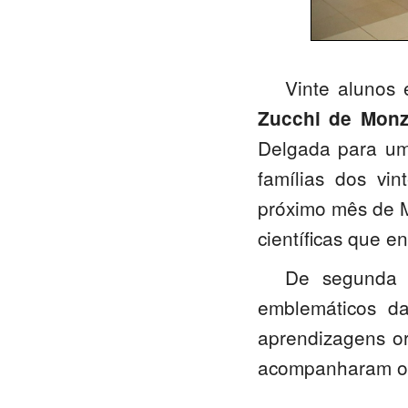
Vinte alunos 
Zucchi de Mon
Delgada para um
famílias dos v
próximo mês de M
científicas que e
De segunda a
emblemáticos d
aprendizagens o
acompanharam os 