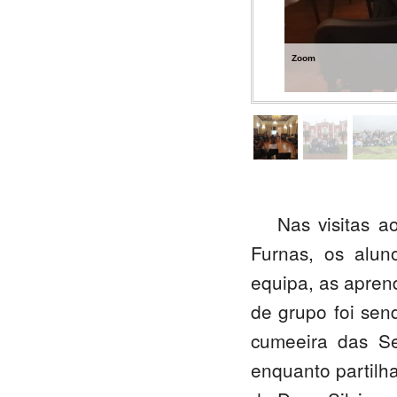
Zoom
Nas visitas a
Furnas, os alun
equipa, as apren
de grupo foi sen
cumeeira das Se
enquanto partilh