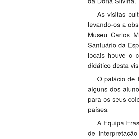
da Dona Silvina.
As visitas cu
levando-os a obs
Museu Carlos M
Santuário da Esp
locais houve o 
didático desta vis
O palácio de 
alguns dos alun
para os seus col
países.
A Equipa Eras
de Interpretaçã