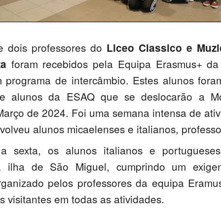
e dois professores do
Liceo Classico e Muzi
foram recebidos pela Equipa Erasmus+ d
za
 programa de intercâmbio. Estes alunos foram
inte alunos da ESAQ que se deslocarão a M
arço de 2024. Foi uma semana intensa de ativi
nvolveu alunos micaelenses e italianos, professo
 sexta, os alunos italianos e portugueses 
a ilha de São Miguel, cumprindo um exige
rganizado pelos professores da equipa Eram
visitantes em todas as atividades.