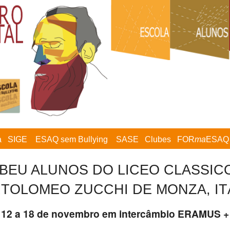
a
SIGE
ESAQ sem Bullying
SASE
Clubes
FOR
ma
ESAQ
BEU ALUNOS DO LICEO CLASSICO
TOLOMEO ZUCCHI DE MONZA, IT
12 a 18 de novembro em intercâmbio ERAMUS +