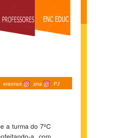
erasmus
pna
PJ
e a turma do 7ºC
enfeitando-a com