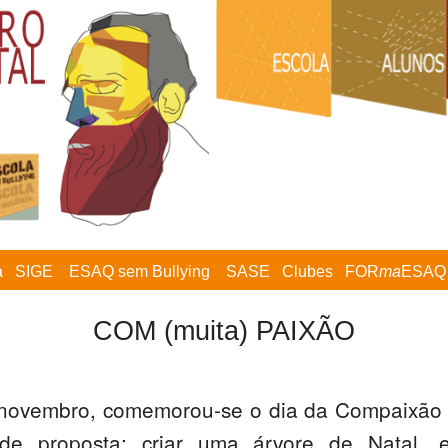
a
SIGE
ESAQ sem Bullying
SASE
Clubes
FOR
ma
ESAQ
COM (muita) PAIXÃO
 novembro, comemorou-se o dia da Compaixão 
ade proposta: criar uma árvore de Natal, 