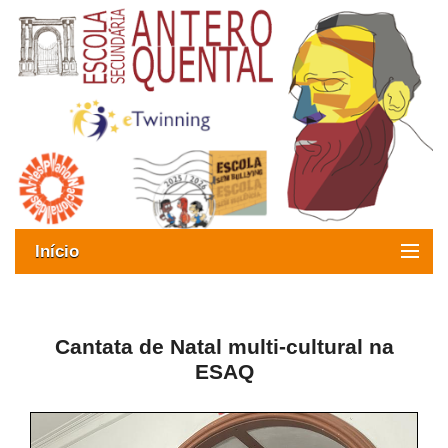
Início
Exames
Oferta formativa
Cantata de Natal multi-cultural na
ESAQ
SIGE
ESAQ sem Bullying