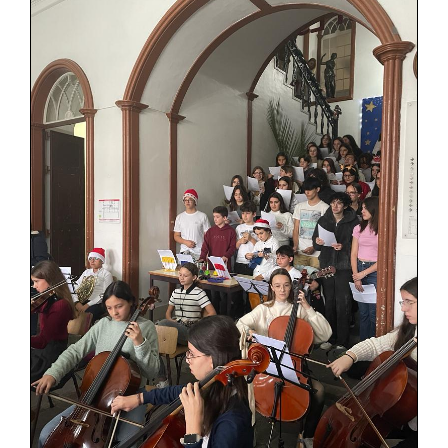
SASE
Clubes Escolares
Matrículas
FOR
ma
ESAQ
@parlamentodosjovens_esaq
@esaq.erasmus
@oficina.do.largo
@clube_robotica.esaq
ESCOLA
ALUNOS