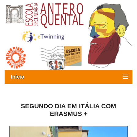
Início
Exames
Oferta formativa
SEGUNDO DIA EM ITÁLIA COM
ERASMUS +
SIGE
ESAQ sem Bullying