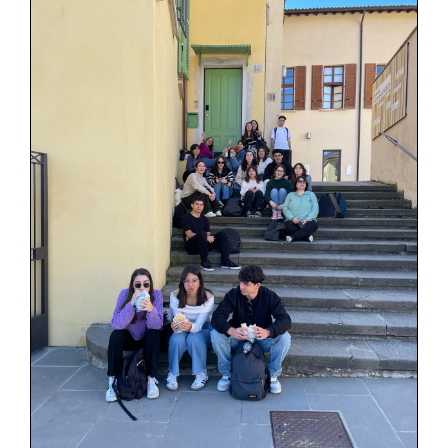
SASE
Clubes Escolares
Matrículas
FOR
ma
ESAQ
@parlamentodosjovens_esaq
@esaq.erasmus
@oficina.do.largo
@clube_robotica.esaq
ESCOLA
ALUNOS