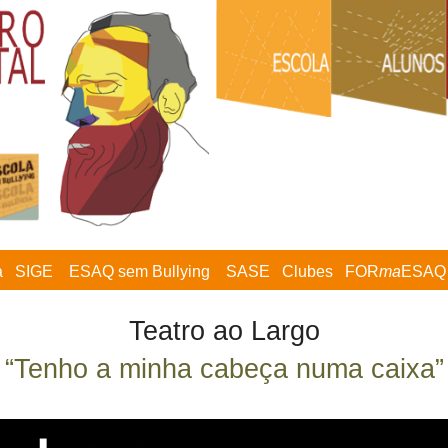
a
SIGE
ESAQ sem Bullying
SASE
Clubes
FOR
ma
ESAQ
Teatro ao Largo
“Tenho a minha cabeça numa caixa”