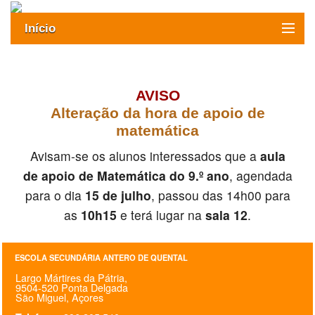
Início
Exames
Oferta formativa
AVISO
Alteração da hora de apoio de
SIGE
matemática
ESAQ sem Bullying
Avisam-se os alunos interessados que a
aula
de apoio de Matemática do 9.º ano
, agendada
SASE
para o dia
15 de julho
, passou das 14h00 para
as
10h15
e terá lugar na
sala 12
.
Clubes Escolares
Matrículas
ESCOLA SECUNDÁRIA ANTERO DE QUENTAL
Largo Mártires da Pátria,
FOR
ma
ESAQ
9504-520 Ponta Delgada
São Miguel, Açores
@parlamentodosjovens_esaq