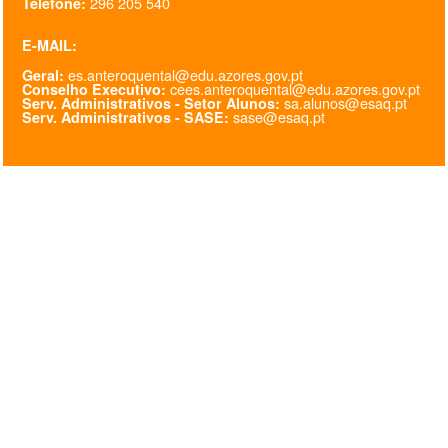
296 205 540
Telefone:
@esaq.erasmus
E-MAIL:
es.anteroquental@edu.azores.gov.pt
Geral:
@oficina.do.largo
cees.anteroquental@edu.azores.gov.pt
Conselho Executivo:
sa.alunos@esaq.pt
Serv. Administrativos - Setor Alunos:
sase@esaq.pt
Serv. Administrativos - SASE:
@clube_robotica.esaq
ESCOLA
ALUNOS
PROFESSORES
ENC. DE EDUCAÇÃO