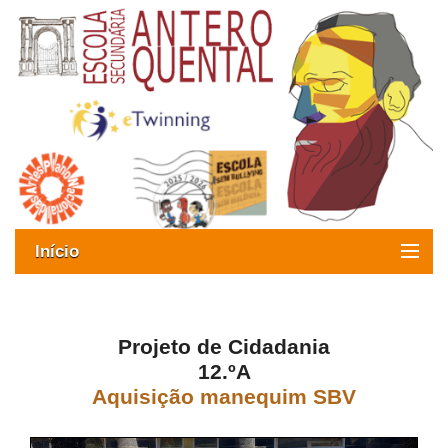
Início
Exames
Oferta formativa
Projeto de Cidadania
12.ºA
SIGE
Aquisição manequim SBV
ESAQ sem Bullying