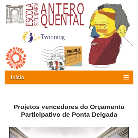
Início
Exames
Oferta formativa
Projetos vencedores do Orçamento
Participativo de Ponta Delgada
SIGE
ESAQ sem Bullying