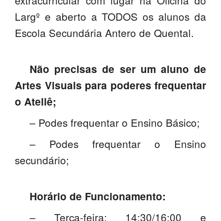
extracurricular com lugar na Oficina do
SASE
Largº e aberto a TODOS os alunos da
Escola Secundária Antero de Quental.
Clubes Escolares
Matrículas
Não precisas de ser um aluno de
FOR
ma
ESAQ
Artes Visuais para poderes frequentar
o Ateliê;
@parlamentodosjovens_esaq
– Podes frequentar o Ensino Básico;
@esaq.erasmus
– Podes frequentar o Ensino
@oficina.do.largo
secundário;
@clube_robotica.esaq
ESCOLA
Horário de Funcionamento:
ALUNOS
– Terça-feira: 14:30/16:00 e