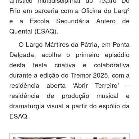
artístico multidisciplinar do Teatro Do
SASE
Frio em parceria com a Oficina do Largº
e a Escola Secundária Antero de
Clubes Escolares
Quental (ESAQ).
Matrículas
O Largo Mártires da Pátria, em Ponta
FOR
ma
ESAQ
Delgada, acolhe o primeiro episódio
@parlamentodosjovens_esaq
desta festa criativa e colaborativa
durante a edição do Tremor 2025, com a
@esaq.erasmus
residência aberta ‘Abrir Terreiro’ –
@oficina.do.largo
residência de produção musical e
dramaturgia visual a partir do espólio da
@clube_robotica.esaq
ESAQ.
ESCOLA
ALUNOS